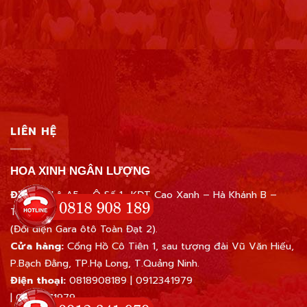
LIÊN HỆ
HOA XINH NGÂN LƯỢNG
Địa chỉ:
Lô A5 – Ô Số 1- KĐT Cao Xanh – Hà Khánh B –
Tp.Hạ Long – Quảng Ninh
(Đối diện Gara ôtô Toàn Đạt 2).
Cửa hàng:
Cổng Hồ Cô Tiên 1, sau tượng đài Vũ Văn Hiếu,
P.Bạch Đằng, TP.Hạ Long, T.Quảng Ninh.
Điện thoại:
0818908189
|
0912341979
|
0945671979