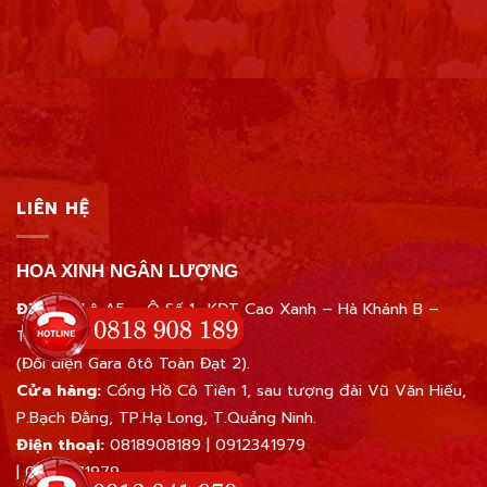
LIÊN HỆ
HOA XINH NGÂN LƯỢNG
Địa chỉ:
Lô A5 – Ô Số 1- KĐT Cao Xanh – Hà Khánh B –
Tp.Hạ Long – Quảng Ninh
(Đối diện Gara ôtô Toàn Đạt 2).
Cửa hàng:
Cổng Hồ Cô Tiên 1, sau tượng đài Vũ Văn Hiếu,
P.Bạch Đằng, TP.Hạ Long, T.Quảng Ninh.
Điện thoại:
0818908189
|
0912341979
|
0945671979