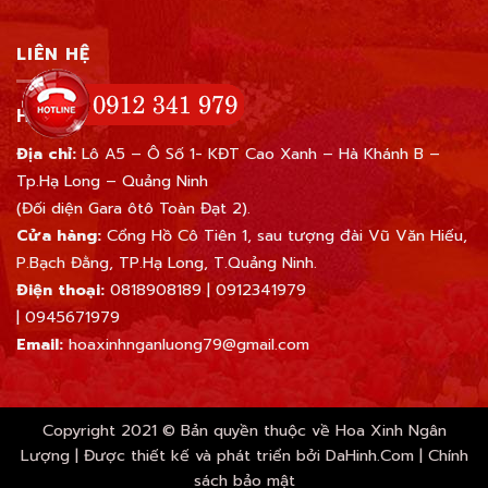
LIÊN HỆ
HOA XINH NGÂN LƯỢNG
Địa chỉ:
Lô A5 – Ô Số 1- KĐT Cao Xanh – Hà Khánh B –
Tp.Hạ Long – Quảng Ninh
(Đối diện Gara ôtô Toàn Đạt 2).
Cửa hàng:
Cổng Hồ Cô Tiên 1, sau tượng đài Vũ Văn Hiếu,
P.Bạch Đằng, TP.Hạ Long, T.Quảng Ninh.
Điện thoại:
0818908189
|
0912341979
|
0945671979
Email:
hoaxinhnganluong79@gmail.com
Copyright 2021 © Bản quyền thuộc về Hoa Xinh Ngân
Lượng | Được thiết kế và phát triển bởi
DaHinh.Com
|
Chính
sách bảo mật