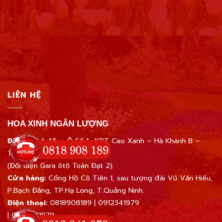
LIÊN HỆ
HOA XINH NGÂN LƯỢNG
Địa chỉ:
Lô A5 – Ô Số 1- KĐT Cao Xanh – Hà Khánh B –
Tp.Hạ Long – Quảng Ninh
(Đối diện Gara ôtô Toàn Đạt 2).
Cửa hàng:
Cổng Hồ Cô Tiên 1, sau tượng đài Vũ Văn Hiếu,
P.Bạch Đằng, TP.Hạ Long, T.Quảng Ninh.
Điện thoại:
0818908189
|
0912341979
|
0945671979