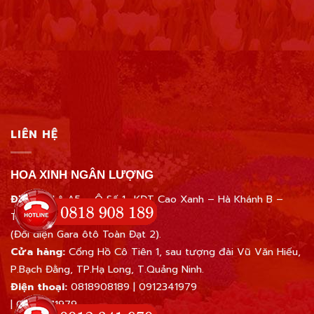
LIÊN HỆ
HOA XINH NGÂN LƯỢNG
Địa chỉ:
Lô A5 – Ô Số 1- KĐT Cao Xanh – Hà Khánh B –
Tp.Hạ Long – Quảng Ninh
(Đối diện Gara ôtô Toàn Đạt 2).
Cửa hàng:
Cổng Hồ Cô Tiên 1, sau tượng đài Vũ Văn Hiếu,
P.Bạch Đằng, TP.Hạ Long, T.Quảng Ninh.
Điện thoại:
0818908189
|
0912341979
|
0945671979